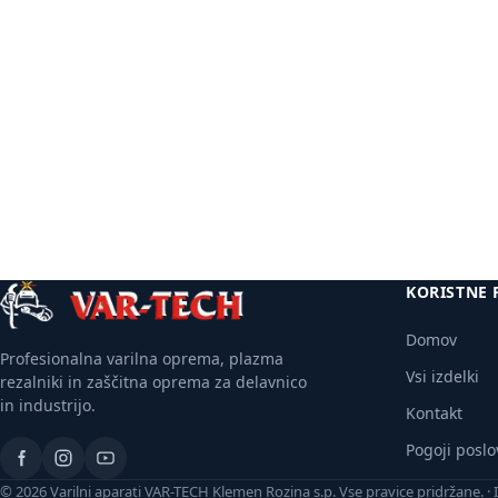
Več
informacij
KORISTNE 
Domov
Profesionalna varilna oprema, plazma
Vsi izdelki
rezalniki in zaščitna oprema za delavnico
in industrijo.
Kontakt
Pogoji poslo
©
2026
Varilni aparati VAR-TECH Klemen Rozina s.p. Vse pravice pridržane.
·