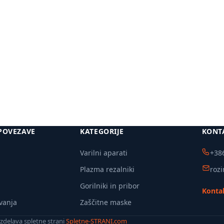
Več
Več
informacij
informacij
POVEZAVE
KATEGORIJE
KONT
Varilni aparati
+386
Plazma rezalniki
roz
Gorilniki in pribor
Kontak
vanja
Zaščitne maske
 Izdelava spletne strani
Spletne-STRANI.com