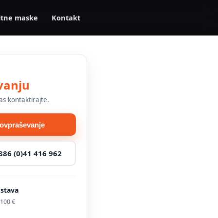
itne maske
Kontakt
vanju
as kontaktirajte.
povpraševanje
386 (0)41 416 962
ostava
100 €