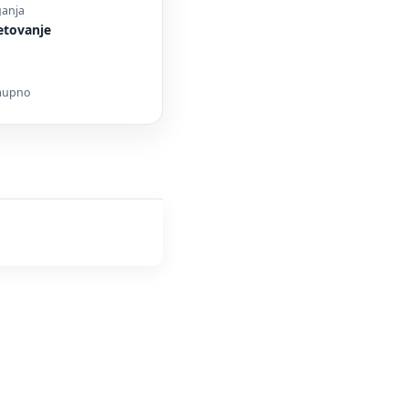
ganja
etovanje
zaupno