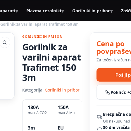
▾
▾
▾
 aparati
Plazma rezalniki
Gorilniki in pribor
Zašč
/
Gorilnik za varilni aparat Trafimet 150 3m
GORILNIKI IN PRIBOR
Cena po
Gorilnik za
povpraše
varilni aparat
Za točen izračun n
Trafimet 150
3m
Pošlji 
Kategorija:
Gorilniki in pribor
Pokliči:
+
180A
150A
max A CO2
max A Mix
Brezplačna d
Ob nakupu nad 
3m
EU
30 dni vračila