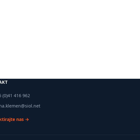
Več
informacij
AKT
 (0)41 416 962
ina.klemen@siol.net
tirajte nas →