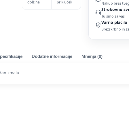
dolžina
prikjuček
Nakup brez tve
Strokovno sv
Tu smo za vas
Varno plačilo
Brezskrbno in 
pecifikacije
Dodatne informacije
Mnenja (0)
dan kmalu.
i