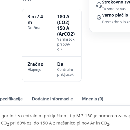
Strokovno sv
Tu smo za vas
Varno plačilo
3 m / 4
180 A
m
(CO2)
Brezskrbno in 
150 A
Dolžina
(ArCO2)
Varilni tok
pri 60%
o.k.
Zračno
Da
Hlajenje
Centralni
priključek
pecifikacije
Dodatne informacije
Mnenja (0)
r gorilnik s centralnim priključkom, tip MG 150 je primeren za na
s CO
pri 60% oz. do 150 A z mešanico plinov Ar in CO
.
2
2