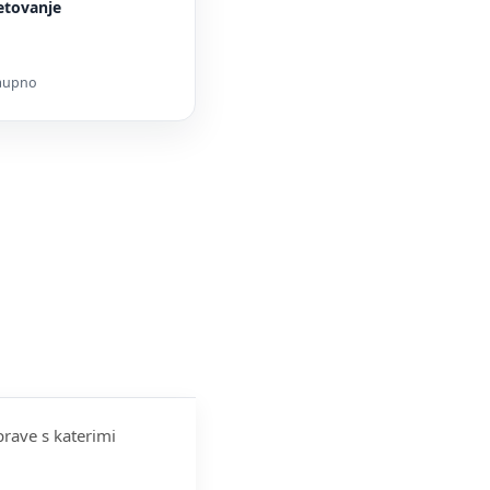
etovanje
zaupno
prave s katerimi