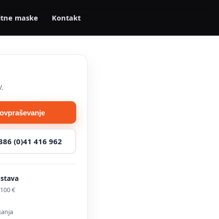
itne maske
Kontakt
V.
povpraševanje
386 (0)41 416 962
ostava
100 €
ganja