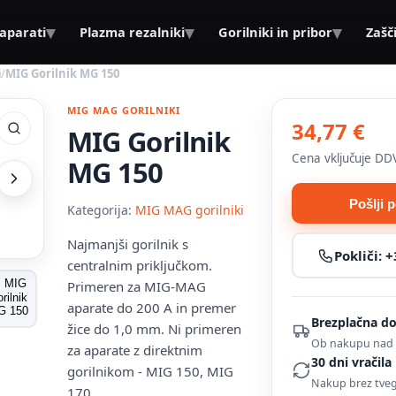
▾
▾
▾
 aparati
Plazma rezalniki
Gorilniki in pribor
Zašč
i
/
MIG Gorilnik MG 150
MIG MAG GORILNIKI
34,77 €
MIG Gorilnik
Cena vključuje DD
MG 150
Pošlji 
Kategorija:
MIG MAG gorilniki
Najmanjši gorilnik s
Pokliči:
+
centralnim priključkom.
Primeren za MIG-MAG
aparate do 200 A in premer
Brezplačna d
žice do 1,0 mm. Ni primeren
Ob nakupu nad 
za aparate z direktnim
30 dni vračila
gorilnikom - MIG 150, MIG
Nakup brez tve
170.