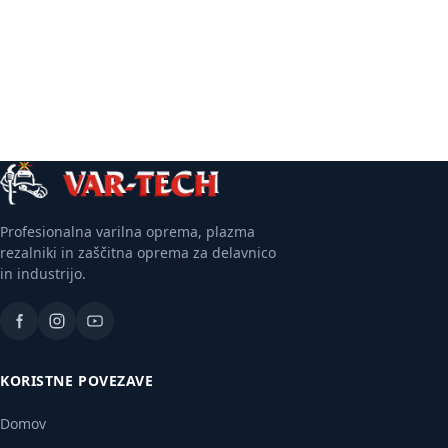
Več
Več
informacij
informacij
Profesionalna varilna oprema, plazma
rezalniki in zaščitna oprema za delavnico
in industrijo.
KORISTNE POVEZAVE
Domov