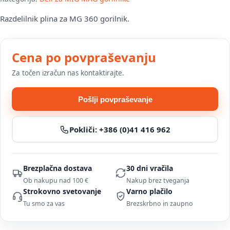
Razdelilnik plina za MG 360 gorilnik.
Cena po povpraševanju
Za točen izračun nas kontaktirajte.
Pošlji povpraševanje
Pokliči:
+386 (0)41 416 962
Brezplačna dostava
30 dni vračila
Ob nakupu nad 100 €
Nakup brez tveganja
Strokovno svetovanje
Varno plačilo
Tu smo za vas
Brezskrbno in zaupno