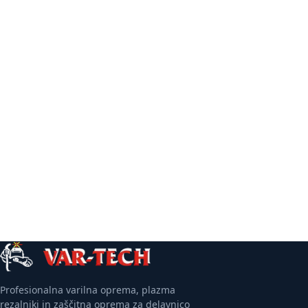
Več informacij
Več informacij
Profesionalna varilna oprema, plazma
rezalniki in zaščitna oprema za delavnico