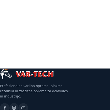
Več informacij
Več informacij
Profesionalna varilna oprema, plazma
rezalniki in zaščitna oprema za delavnico
in industrijo.