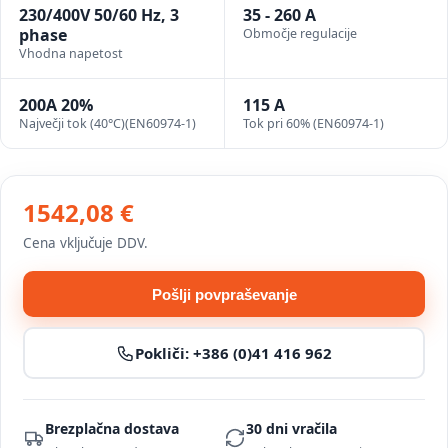
230/400V 50/60 Hz, 3
35 - 260 A
phase
Območje regulacije
Vhodna napetost
200A 20%
115 A
Največji tok (40°C)(EN60974-1)
Tok pri 60% (EN60974-1)
1542,08 €
Cena vključuje DDV.
Pošlji povpraševanje
Pokliči:
+386 (0)41 416 962
Brezplačna dostava
30 dni vračila