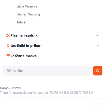
Iskra Varjenje
Daihen Varstroj
Telwin
Plazma rezalniki
Gorilniki in pribor
Zaščitne maske
Domov
/
Telwin
/
Transformatorski varilni aparat TELWIN TELMIG 250/2 TURBO