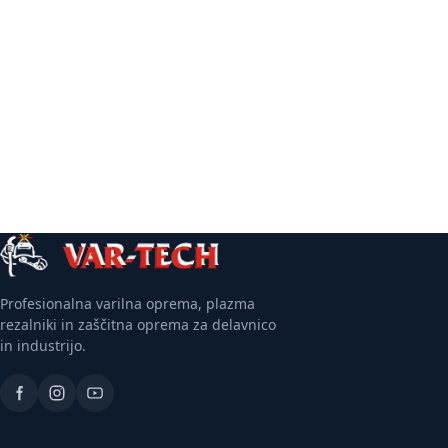
Več informacij
Profesionalna varilna oprema, plazma
rezalniki in zaščitna oprema za delavnico
in industrijo.