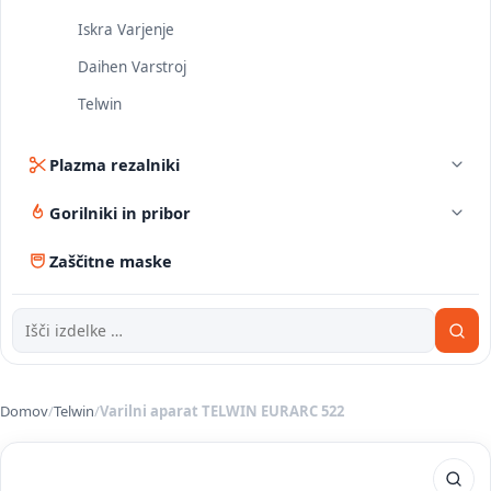
Iskra Varjenje
Daihen Varstroj
Telwin
Plazma rezalniki
Gorilniki in pribor
Zaščitne maske
Domov
/
Telwin
/
Varilni aparat TELWIN EURARC 522