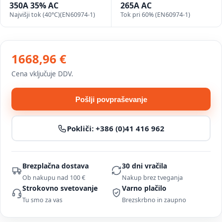
350A 35% AC
265A AC
Najvišji tok (40°C)(EN60974-1)
Tok pri 60% (EN60974-1)
1668,96 €
Cena vključuje DDV.
Pošlji povpraševanje
Pokliči:
+386 (0)41 416 962
Brezplačna dostava
30 dni vračila
Ob nakupu nad 100 €
Nakup brez tveganja
Strokovno svetovanje
Varno plačilo
Tu smo za vas
Brezskrbno in zaupno