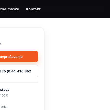
itne maske
Kontakt
V.
povpraševanje
386 (0)41 416 962
ostava
100 €
ganja