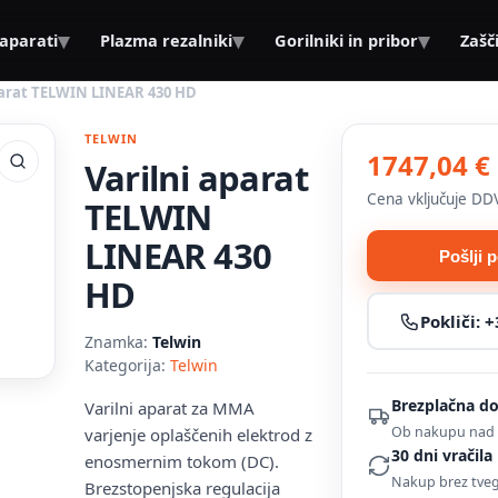
▾
▾
▾
 aparati
Plazma rezalniki
Gorilniki in pribor
Zašč
parat TELWIN LINEAR 430 HD
TELWIN
1747,04 €
Varilni aparat
Cena vključuje DD
TELWIN
LINEAR 430
Pošlji 
HD
Pokliči:
+
Znamka:
Telwin
Kategorija:
Telwin
Brezplačna d
Varilni aparat za MMA
Ob nakupu nad 
varjenje oplaščenih elektrod z
30 dni vračila
enosmernim tokom (DC).
Nakup brez tve
Brezstopenjska regulacija