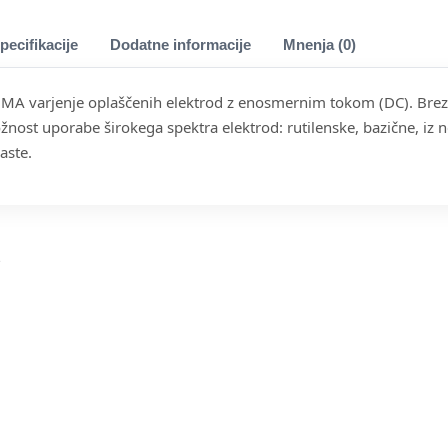
pecifikacije
Dodatne informacije
Mnenja (0)
 MMA varjenje oplaščenih elektrod z enosmernim tokom (DC). Brez
žnost uporabe širokega spektra elektrod: rutilenske, bazične, iz ne
aste.
i