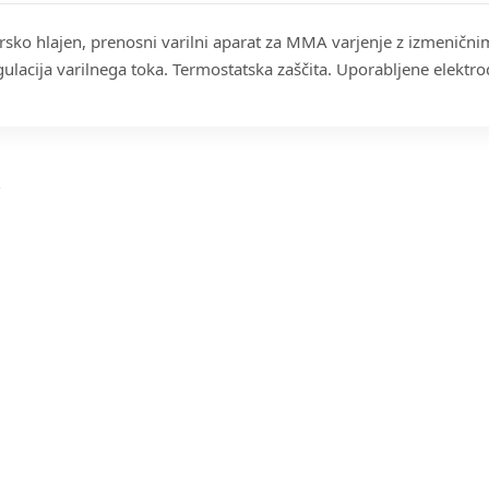
orsko hlajen, prenosni varilni aparat za MMA varjenje z izmeničn
ulacija varilnega toka. Termostatska zaščita. Uporabljene elektrod
i