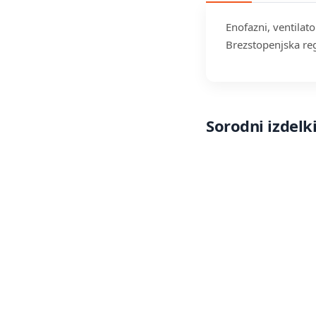
Enofazni, ventilat
Brezstopenjska reg
Sorodni izdelk