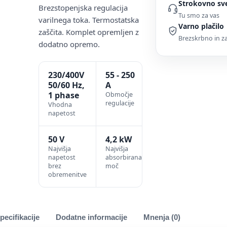
Strokovno sv
Brezstopenjska regulacija
Tu smo za vas
varilnega toka. Termostatska
Varno plačilo
zaščita. Komplet opremljen z
Brezskrbno in 
dodatno opremo.
230/400V
55 - 250
50/60 Hz,
A
1 phase
Območje
regulacije
Vhodna
napetost
50 V
4,2 kW
Najvišja
Najvišja
napetost
absorbirana
brez
moč
obremenitve
pecifikacije
Dodatne informacije
Mnenja (0)