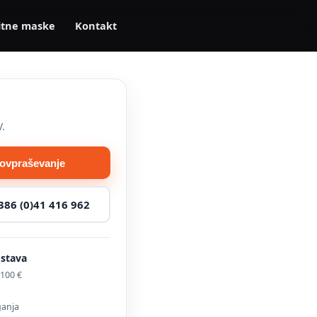
itne maske
Kontakt
V.
povpraševanje
386 (0)41 416 962
ostava
100 €
ganja