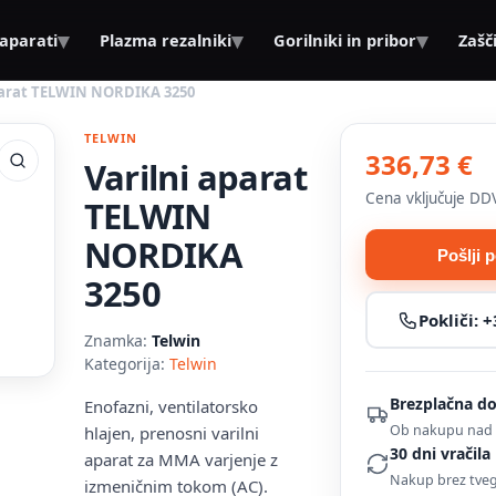
▾
▾
▾
 aparati
Plazma rezalniki
Gorilniki in pribor
Zašč
parat TELWIN NORDIKA 3250
TELWIN
336,73 €
Varilni aparat
Cena vključuje DD
TELWIN
NORDIKA
Pošlji 
3250
Pokliči:
+
Znamka:
Telwin
Kategorija:
Telwin
Brezplačna d
Enofazni, ventilatorsko
Ob nakupu nad 
hlajen, prenosni varilni
30 dni vračila
aparat za MMA varjenje z
Nakup brez tve
izmeničnim tokom (AC).