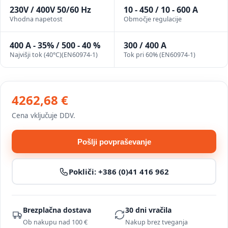
230V / 400V 50/60 Hz
10 - 450 / 10 - 600 A
Vhodna napetost
Območje regulacije
400 A - 35% / 500 - 40 %
300 / 400 A
Najvišji tok (40°C)(EN60974-1)
Tok pri 60% (EN60974-1)
4262,68 €
Cena vključuje DDV.
Pošlji povpraševanje
Pokliči:
+386 (0)41 416 962
Brezplačna dostava
30 dni vračila
Ob nakupu nad 100 €
Nakup brez tveganja