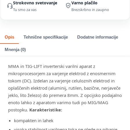
Strokovno svetovanje
Varno plačilo
Tu smo za vas
Brezskrbno in zaupno
Opis
Tehnične specifikacije
Dodatne informacije
Mnenja (0)
MMA in TIG-LIFT inverterski varilni aparat z
mikroprocesorjem za varjenje elektrod z enosmernim
tokom (DC). Izdelan za varjenje celuloznih elektrod in
oplaščenih elektrod (aluminij, rutilen, bazične, nerjaveče
jeklo, lito železo) do premera 8mm. Z opcijsko podajalno
enoto lahko z aparatom varimo tudi po MIG/MAG
postopku.
Karakteristike:
kompakten in lahek
visoka stabilnost varilnega toka ne glede na nihanje