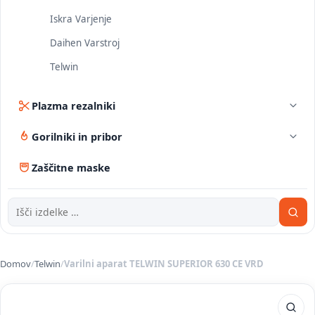
Iskra Varjenje
Daihen Varstroj
Telwin
Plazma rezalniki
Gorilniki in pribor
Zaščitne maske
Domov
/
Telwin
/
Varilni aparat TELWIN SUPERIOR 630 CE VRD