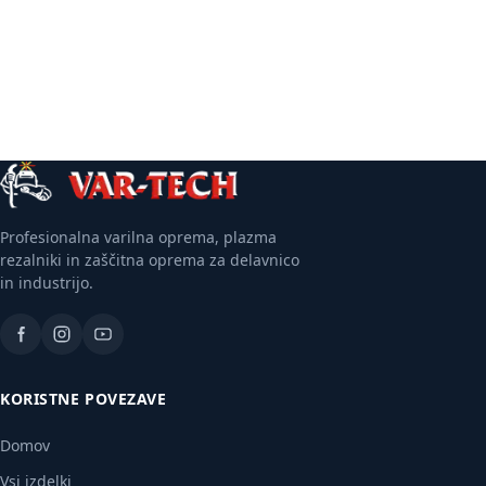
Več informacij
Profesionalna varilna oprema, plazma
rezalniki in zaščitna oprema za delavnico
in industrijo.
KORISTNE POVEZAVE
Domov
Vsi izdelki