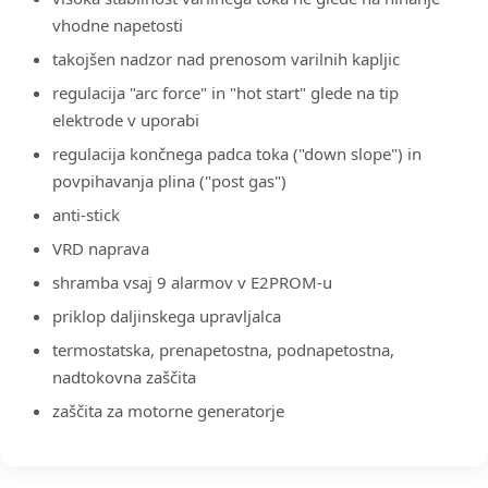
vhodne napetosti
takojšen nadzor nad prenosom varilnih kapljic
regulacija "arc force" in "hot start" glede na tip
elektrode v uporabi
regulacija končnega padca toka ("down slope") in
povpihavanja plina ("post gas")
anti-stick
VRD naprava
shramba vsaj 9 alarmov v E2PROM-u
priklop daljinskega upravljalca
termostatska, prenapetostna, podnapetostna,
nadtokovna zaščita
zaščita za motorne generatorje