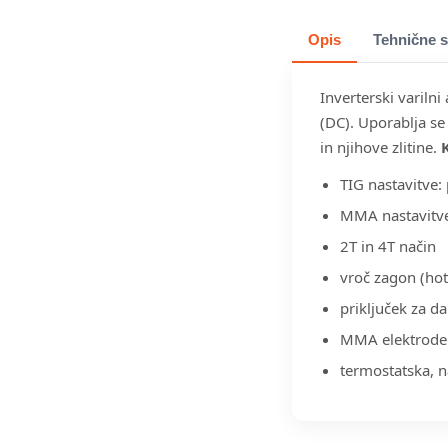
Opis
Tehnične s
Inverterski variln
(DC). Uporablja se 
in njihove zlitine.
TIG nastavitve: 
MMA nastavitve:
2T in 4T način
vroč zagon (hot 
priključek za da
MMA elektrode: r
termostatska, 