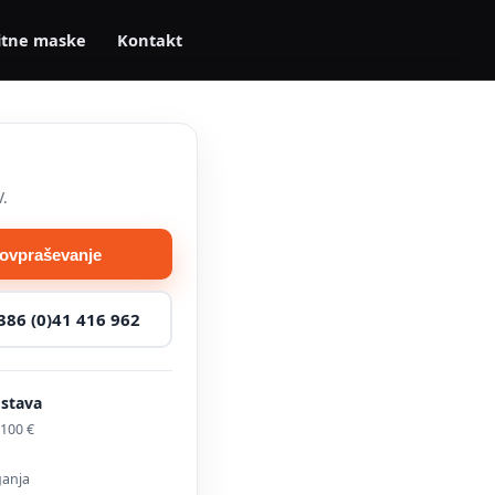
itne maske
Kontakt
V.
povpraševanje
386 (0)41 416 962
ostava
100 €
ganja