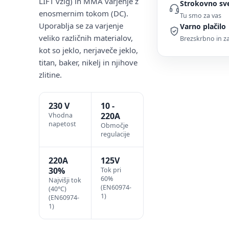
LIFT vžig) in MMA varjenje z
Strokovno sv
enosmernim tokom (DC).
Tu smo za vas
Uporablja se za varjenje
Varno plačilo
veliko različnih materialov,
Brezskrbno in 
kot so jeklo, nerjaveče jeklo,
titan, baker, nikelj in njihove
zlitine.
230 V
10 -
220A
Vhodna
napetost
Območje
regulacije
220A
125V
30%
Tok pri
60%
Najvišji tok
(EN60974-
(40°C)
1)
(EN60974-
1)