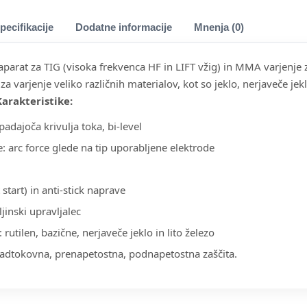
pecifikacije
Dodatne informacije
Mnenja (0)
i aparat za TIG (visoka frekvenca HF in LIFT vžig) in MMA varjen
za varjenje veliko različnih materialov, kot so jeklo, nerjaveče jeklo
Karakteristike:
padajoča krivulja toka, bi-level
 arc force glede na tip uporabljene elektrode
start) in anti-stick naprave
ljinski upravljalec
utilen, bazične, nerjaveče jeklo in lito železo
nadtokovna, prenapetostna, podnapetostna zaščita.