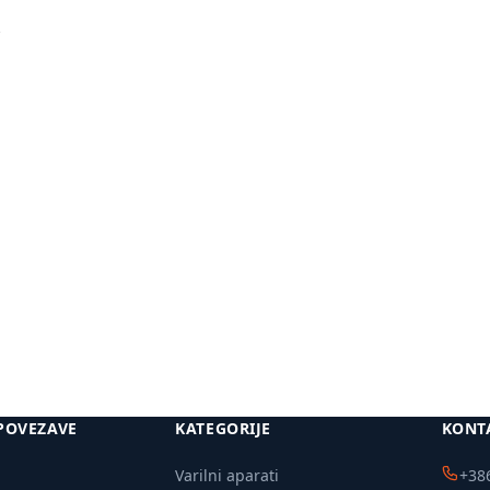
i
Več
Več
informacij
informacij
POVEZAVE
KATEGORIJE
KONT
Varilni aparati
+386