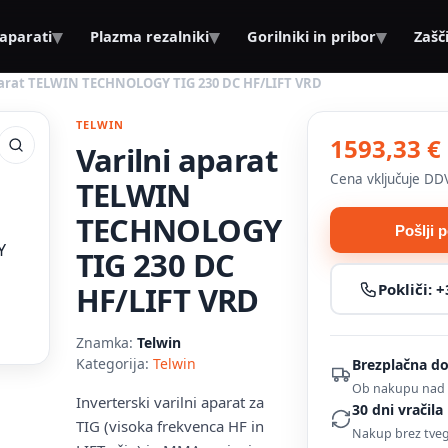
▾
▾
▾
 aparati
Plazma rezalniki
Gorilniki in pribor
Zašč
parat TELWIN TECHNOLOGY TIG 230 DC HF/LIFT VRD
TELWIN
1593,33 €
Varilni aparat
Cena vključuje DD
TELWIN
TECHNOLOGY
Pošlji 
TIG 230 DC
Pokliči:
+
HF/LIFT VRD
Znamka:
Telwin
Kategorija:
Telwin
Brezplačna d
Ob nakupu nad 
Inverterski varilni aparat za
30 dni vračila
TIG (visoka frekvenca HF in
Nakup brez tve