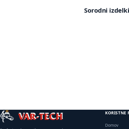
Sorodni izdelk
Več
informacij
KORISTNE 
Domov