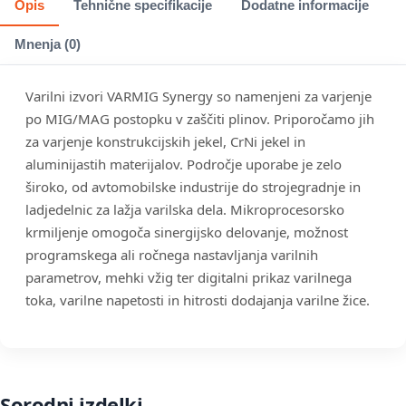
Opis
Tehnične specifikacije
Dodatne informacije
Mnenja (0)
Varilni izvori VARMIG Synergy so namenjeni za varjenje
po MIG/MAG postopku v zaščiti plinov. Priporočamo jih
za varjenje konstrukcijskih jekel, CrNi jekel in
aluminijastih materijalov. Področje uporabe je zelo
široko, od avtomobilske industrije do strojegradnje in
ladjedelnic za lažja varilska dela. Mikroprocesorsko
krmiljenje omogoča sinergijsko delovanje, možnost
programskega ali ročnega nastavljanja varilnih
parametrov, mehki vžig ter digitalni prikaz varilnega
toka, varilne napetosti in hitrosti dodajanja varilne žice.
Sorodni izdelki