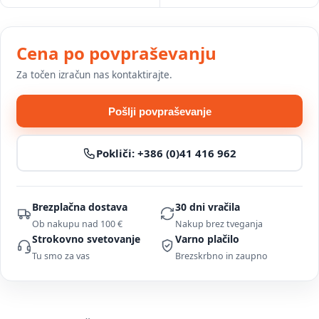
Cena po povpraševanju
Za točen izračun nas kontaktirajte.
Pošlji povpraševanje
Pokliči:
+386 (0)41 416 962
Brezplačna dostava
30 dni vračila
Ob nakupu nad 100 €
Nakup brez tveganja
Strokovno svetovanje
Varno plačilo
Tu smo za vas
Brezskrbno in zaupno