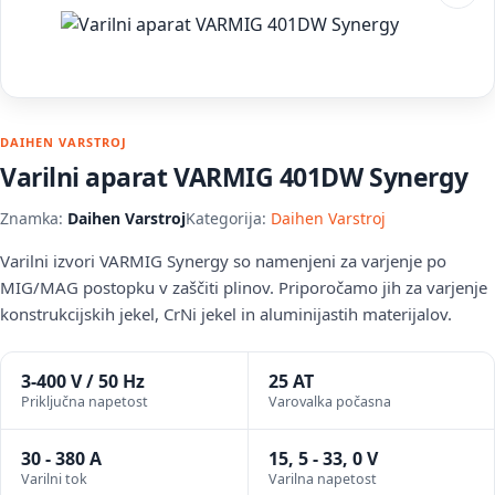
DAIHEN VARSTROJ
Varilni aparat VARMIG 401DW Synergy
Znamka:
Daihen Varstroj
Kategorija:
Daihen Varstroj
Varilni izvori VARMIG Synergy so namenjeni za varjenje po
MIG/MAG postopku v zaščiti plinov. Priporočamo jih za varjenje
konstrukcijskih jekel, CrNi jekel in aluminijastih materijalov.
3-400 V / 50 Hz
25 AT
Priključna napetost
Varovalka počasna
30 - 380 A
15, 5 - 33, 0 V
Varilni tok
Varilna napetost