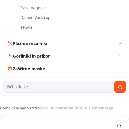
Iskra Varjenje
Daihen Varstroj
Telwin
Plazma rezalniki
Gorilniki in pribor
Zaščitne maske
Domov
/
Daihen Varstroj
/
Varilni aparat VARMIG 401DW Synergy