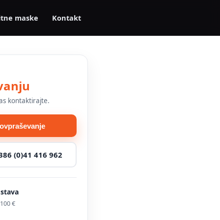
itne maske
Kontakt
vanju
as kontaktirajte.
povpraševanje
386 (0)41 416 962
ostava
100 €