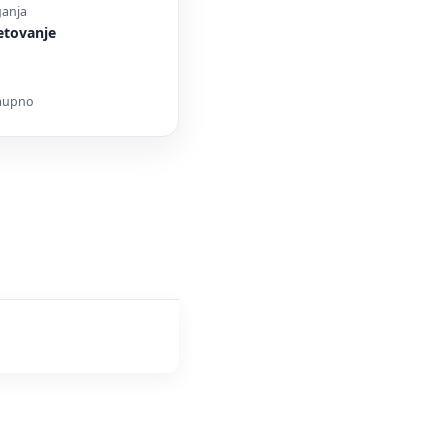
ganja
etovanje
zaupno