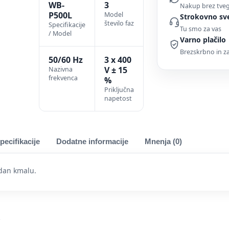
WB-
3
Nakup brez tve
P500L
Model
Strokovno sv
število faz
Specifikacije
Tu smo za vas
/ Model
Varno plačilo
Brezskrbno in 
50/60 Hz
3 x 400
V ± 15
Nazivna
frekvenca
%
Priključna
napetost
pecifikacije
Dodatne informacije
Mnenja (0)
dan kmalu.
i