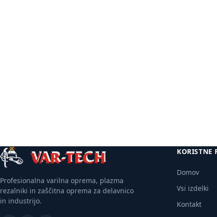
Več
informacij
KORISTNE 
Domov
Profesionalna varilna oprema, plazma
Vsi izdelki
rezalniki in zaščitna oprema za delavnico
in industrijo.
Kontakt