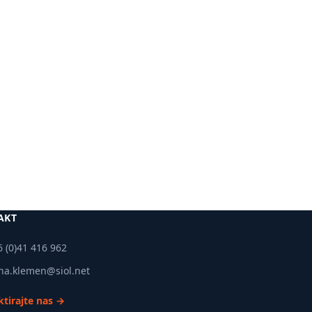
Več
informacij
AKT
 (0)41 416 962
ina.klemen@siol.net
tirajte nas →