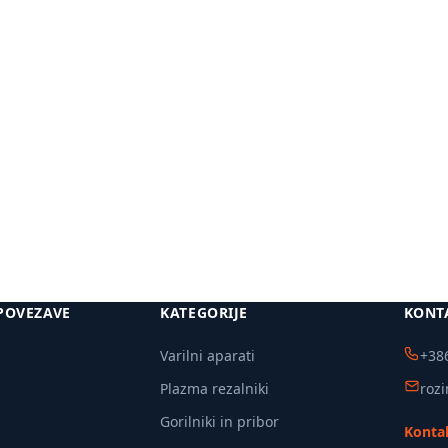
Več
Več
informacij
informacij
POVEZAVE
KATEGORIJE
KONT
Varilni aparati
+386
Plazma rezalniki
roz
Gorilniki in pribor
Kontak