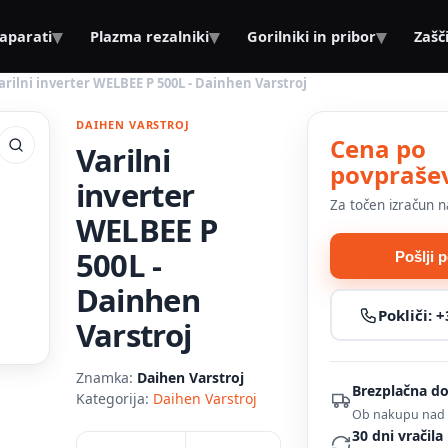
▾
▾
▾
 aparati
Plazma rezalniki
Gorilniki in pribor
Zašč
arilni inverter WELBEE P 500L - Dainhen Varstroj
DAIHEN VARSTROJ
Cena po
Varilni
povpraše
inverter
Za točen izračun n
WELBEE P
500L -
Pošlji 
Dainhen
Pokliči:
+
Varstroj
Znamka:
Daihen Varstroj
Brezplačna d
Kategorija:
Daihen Varstroj
Ob nakupu nad 
30 dni vračila